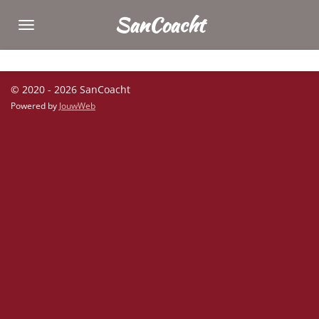
Ga
SanCoacht
direct
naar
de
hoofdinhoud
© 2020 - 2026 SanCoacht
Powered by
JouwWeb